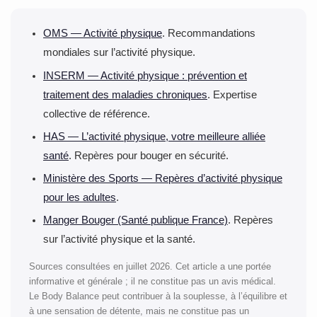
aussi le pratiquer plus ou moins souvent selon ses
envies. Étant doux, il se pratique volontiers en
OMS — Activité physique
. Recommandations
complément d’autres activités, ou comme séance de
mondiales sur l’activité physique.
récupération.
INSERM — Activité physique : prévention et
traitement des maladies chroniques
. Expertise
collective de référence.
HAS — L’activité physique, votre meilleure alliée
santé
. Repères pour bouger en sécurité.
Ministère des Sports — Repères d’activité physique
pour les adultes
.
Manger Bouger (Santé publique France)
. Repères
sur l’activité physique et la santé.
Sources consultées en juillet 2026. Cet article a une portée
informative et générale ; il ne constitue pas un avis médical.
Le Body Balance peut contribuer à la souplesse, à l’équilibre et
à une sensation de détente, mais ne constitue pas un