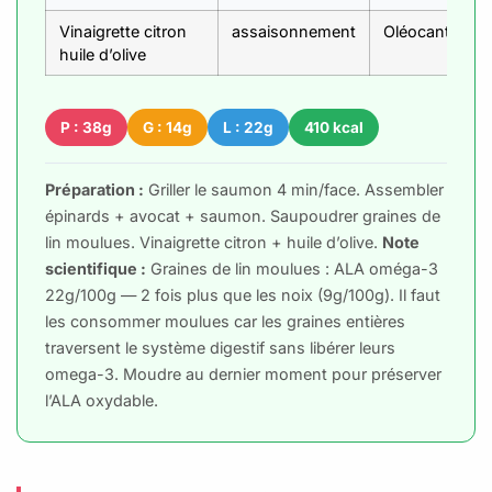
Vinaigrette citron
assaisonnement
Oléocanthal +
huile d’olive
P : 38g
G : 14g
L : 22g
410 kcal
Préparation :
Griller le saumon 4 min/face. Assembler
épinards + avocat + saumon. Saupoudrer graines de
lin moulues. Vinaigrette citron + huile d’olive.
Note
scientifique :
Graines de lin moulues : ALA oméga-3
22g/100g — 2 fois plus que les noix (9g/100g). Il faut
les consommer moulues car les graines entières
traversent le système digestif sans libérer leurs
omega-3. Moudre au dernier moment pour préserver
l’ALA oxydable.