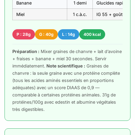
Banane
1 demi
Glucides rapides 
Miel
1 c.à.c.
IG 55 + goût
P : 28g
G : 40g
L : 14g
400 kcal
Préparation :
Mixer graines de chanvre + lait d’avoine
+ fraises + banane + miel 30 secondes. Servir
immédiatement.
Note scientifique :
Graines de
chanvre : la seule graine avec une protéine complète
(tous les acides aminés essentiels en proportions
adéquates) avec un score DIAAS de 0,9 —
comparable à certaines protéines animales. 31g de
protéines/100g avec edestin et albumine végétales
très digestibles.