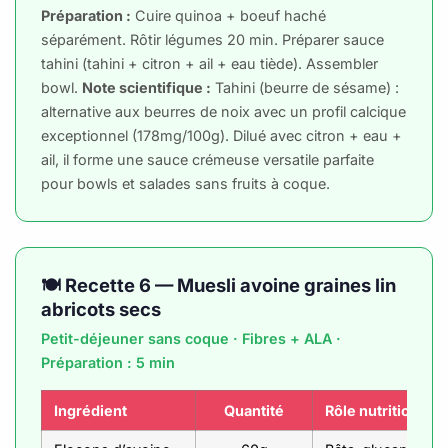
Préparation :
Cuire quinoa + boeuf haché
séparément. Rôtir légumes 20 min. Préparer sauce
tahini (tahini + citron + ail + eau tiède). Assembler
bowl.
Note scientifique :
Tahini (beurre de sésame) :
alternative aux beurres de noix avec un profil calcique
exceptionnel (178mg/100g). Dilué avec citron + eau +
ail, il forme une sauce crémeuse versatile parfaite
pour bowls et salades sans fruits à coque.
🍽️ Recette 6 — Muesli avoine graines lin
abricots secs
Petit-déjeuner sans coque · Fibres + ALA ·
Préparation : 5 min
Ingrédient
Quantité
Rôle nutritionnel