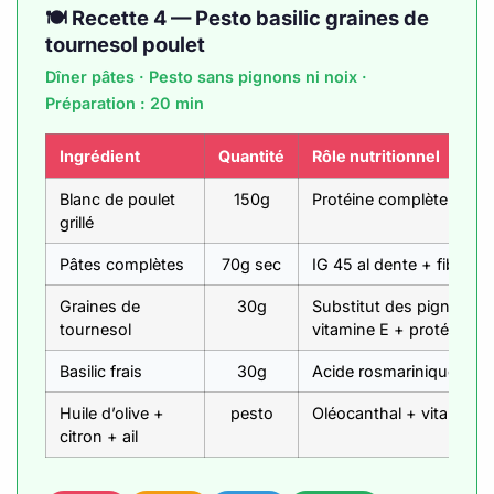
🍽️ Recette 4 — Pesto basilic graines de
tournesol poulet
Dîner pâtes · Pesto sans pignons ni noix ·
Préparation : 20 min
Ingrédient
Quantité
Rôle nutritionnel
Blanc de poulet
150g
Protéine complète + cré
grillé
Pâtes complètes
70g sec
IG 45 al dente + fibres
Graines de
30g
Substitut des pignons d
tournesol
vitamine E + protéines
Basilic frais
30g
Acide rosmarinique anti
Huile d’olive +
pesto
Oléocanthal + vitamine C
citron + ail