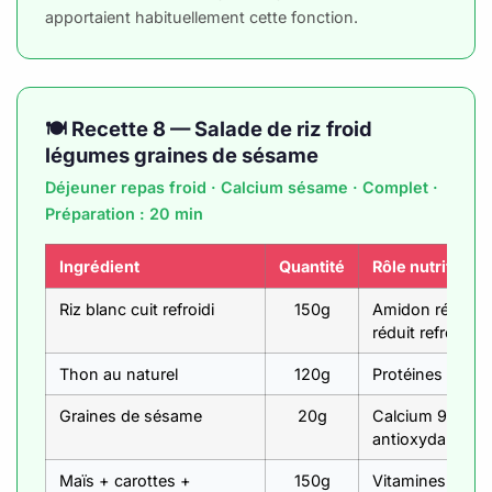
apportaient habituellement cette fonction.
🍽️ Recette 8 — Salade de riz froid
légumes graines de sésame
Déjeuner repas froid · Calcium sésame · Complet ·
Préparation : 20 min
Ingrédient
Quantité
Rôle nutritionn
Riz blanc cuit refroidi
150g
Amidon résistan
réduit refroidi
Thon au naturel
120g
Protéines 30g/
Graines de sésame
20g
Calcium 975mg/
antioxydants
Maïs + carottes +
150g
Vitamines + fib