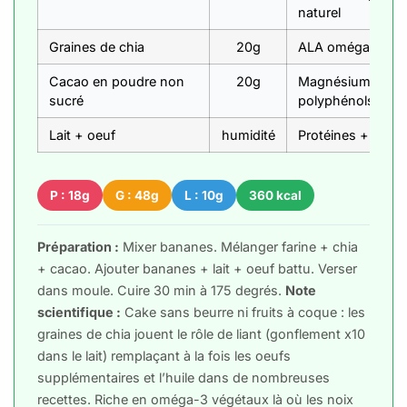
naturel
Graines de chia
20g
ALA oméga-3 + ca
Cacao en poudre non
20g
Magnésium + thé
sucré
polyphénols
Lait + oeuf
humidité
Protéines + calci
P : 18g
G : 48g
L : 10g
360 kcal
Préparation :
Mixer bananes. Mélanger farine + chia
+ cacao. Ajouter bananes + lait + oeuf battu. Verser
dans moule. Cuire 30 min à 175 degrés.
Note
scientifique :
Cake sans beurre ni fruits à coque : les
graines de chia jouent le rôle de liant (gonflement x10
dans le lait) remplaçant à la fois les oeufs
supplémentaires et l’huile dans de nombreuses
recettes. Riche en oméga-3 végétaux là où les noix