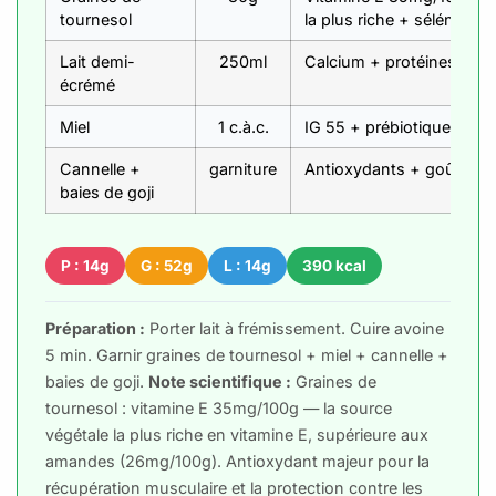
tournesol
la plus riche + sélénium
Lait demi-
250ml
Calcium + protéines + vi
écrémé
Miel
1 c.à.c.
IG 55 + prébiotique
Cannelle +
garniture
Antioxydants + goût
baies de goji
P : 14g
G : 52g
L : 14g
390 kcal
Préparation :
Porter lait à frémissement. Cuire avoine
5 min. Garnir graines de tournesol + miel + cannelle +
baies de goji.
Note scientifique :
Graines de
tournesol : vitamine E 35mg/100g — la source
végétale la plus riche en vitamine E, supérieure aux
amandes (26mg/100g). Antioxydant majeur pour la
récupération musculaire et la protection contre les