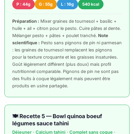
P : 44g
G : 55g
L : 16g
540 kcal
Préparation :
Mixer graines de tournesol + basilic +
huile + ail + citron pour le pesto. Cuire pâtes al dente.
Mélanger pesto + pâtes + poulet tranché.
Note
scientifique :
Pesto sans pignons de pin ni parmesan
: les graines de tournesol remplacent les pignons
pour la texture croquante et les graisses insaturées.
Goût légèrement différent (plus doux) mais profil
nutritionnel comparable. Pignons de pin ne sont pas
des fruits à coque légalement mais peuvent être
produits en usine partagée.
🍽️ Recette 5 — Bowl quinoa boeuf
légumes sauce tahini
Déjeuner · Calcium tahini · Complet sans coque ·