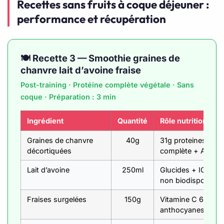
Recettes sans fruits à coque déjeuner :
performance et récupération
🍽️ Recette 3 — Smoothie graines de
chanvre lait d’avoine fraise
Post-training · Protéine complète végétale · Sans
coque · Préparation : 3 min
Ingrédient
Quantité
Rôle nutritionnel
Graines de chanvre
40g
31g proteines/100g
décortiquées
complète + ALA o
Lait d’avoine
250ml
Glucides + IG mo
non biodisponible
Fraises surgelées
150g
Vitamine C 65mg/
anthocyanes