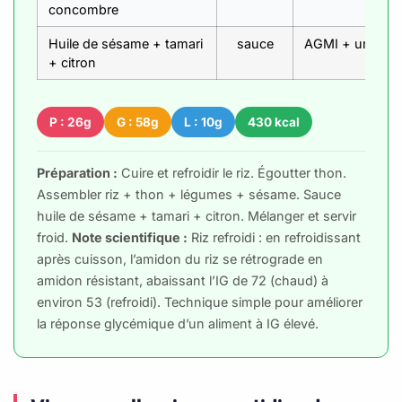
concombre
Huile de sésame + tamari
sauce
AGMI + umami +
+ citron
P : 26g
G : 58g
L : 10g
430 kcal
Préparation :
Cuire et refroidir le riz. Égoutter thon.
Assembler riz + thon + légumes + sésame. Sauce
huile de sésame + tamari + citron. Mélanger et servir
froid.
Note scientifique :
Riz refroidi : en refroidissant
après cuisson, l’amidon du riz se rétrograde en
amidon résistant, abaissant l’IG de 72 (chaud) à
environ 53 (refroidi). Technique simple pour améliorer
la réponse glycémique d’un aliment à IG élevé.