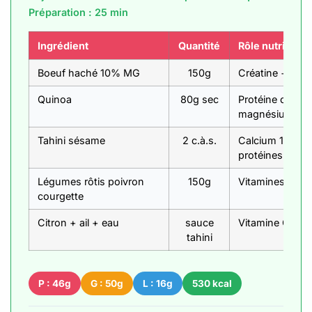
Préparation : 25 min
Ingrédient
Quantité
Rôle nutritionn
Boeuf haché 10% MG
150g
Créatine + zinc
Quinoa
80g sec
Protéine compl
magnésium
Tahini sésame
2 c.à.s.
Calcium 178mg
protéines
Légumes rôtis poivron
150g
Vitamines + fib
courgette
Citron + ail + eau
sauce
Vitamine C + all
tahini
P : 46g
G : 50g
L : 16g
530 kcal