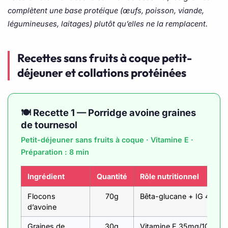
complètent une base protéique (œufs, poisson, viande,
légumineuses, laitages) plutôt qu’elles ne la remplacent.
Recettes sans fruits à coque petit-
déjeuner et collations protéinées
🍽️ Recette 1 — Porridge avoine graines
de tournesol
Petit-déjeuner sans fruits à coque · Vitamine E ·
Préparation : 8 min
Ingrédient
Quantité
Rôle nutritionnel
Flocons
70g
Bêta-glucane + IG 42 + f
d’avoine
Graines de
30g
Vitamine E 35mg/100g — 