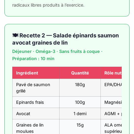
radicaux libres produits à l’exercice.
🍽️ Recette 2 — Salade épinards saumon
avocat graines de lin
Déjeuner · Oméga-3 · Sans fruits à coque ·
Préparation : 10 min
Ingrédient
Quantité
Rôle nutrition
Pavé de saumon
180g
EPA/DHA + pr
grillé
Epinards frais
100g
Magnésium + n
Avocat
1 demi
AGMI + potass
Graines de lin
15g
ALA oméga-3
moulues
supérieur aux 