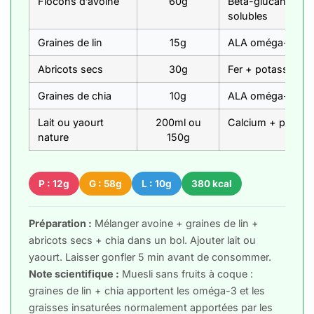
Flocons d’avoine
60g
Bêta-glucane + IG
solubles
Graines de lin
15g
ALA oméga-3 22g/
Abricots secs
30g
Fer + potassium 
Graines de chia
10g
ALA oméga-3 + ca
Lait ou yaourt
200ml ou
Calcium + protéin
nature
150g
P : 12g
G : 58g
L : 10g
380 kcal
Préparation :
Mélanger avoine + graines de lin +
abricots secs + chia dans un bol. Ajouter lait ou
yaourt. Laisser gonfler 5 min avant de consommer.
Note scientifique :
Muesli sans fruits à coque :
graines de lin + chia apportent les oméga-3 et les
graisses insaturées normalement apportées par les