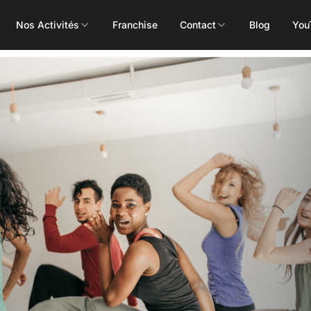
Nos Activités
Franchise
Contact
Blog
You
Toutes les activités
Les Mills
Concept
Pôle Santé
ALEOP
Body Pump
Massages
Aléop Cardio
Body Attack
Nutritionnis
Aléop Force
Body Combat
Ostéopathe
Aléop Fight
Body Balance
Booty Shape
Fitness Kids