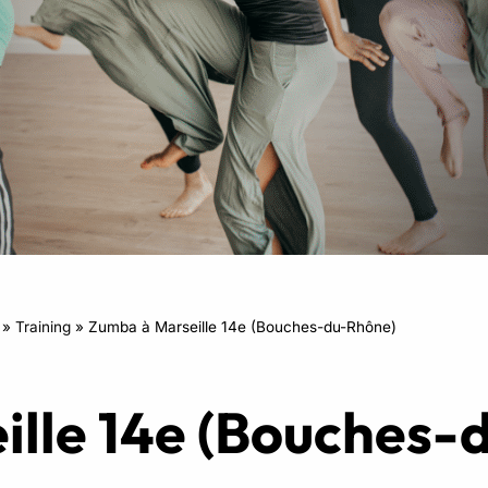
RPM
Power Flow
Zumba Kids
Danse Kids
Boxe Kids
»
Training
»
Zumba à Marseille 14e (Bouches-du-Rhône)
ille 14e (Bouches-