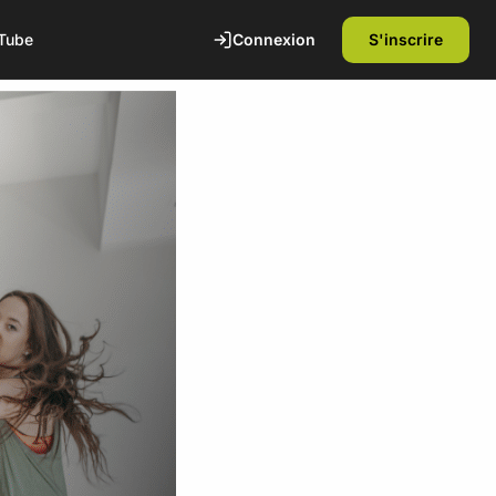
Connexion
S'inscrire
Tube
te
1ère séance offerte
Découvrez nos installations et rencontrez
nos coachs diplômés d'état. Sans
engagement.