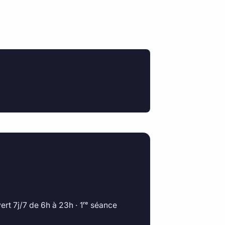
rt 7j/7 de 6h à 23h · 1ʳᵉ séance