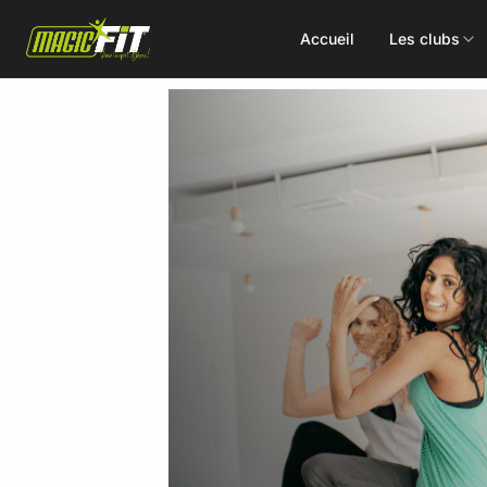
Accueil
Les clubs
DÉCOUVREZ NOS 75 ACTIVITÉS
Cours
Small Group
collectifs
Coaching
Renforcement
Perso
Doux / Yoga
Functional
Combat
Hyrox
Danse
EMS