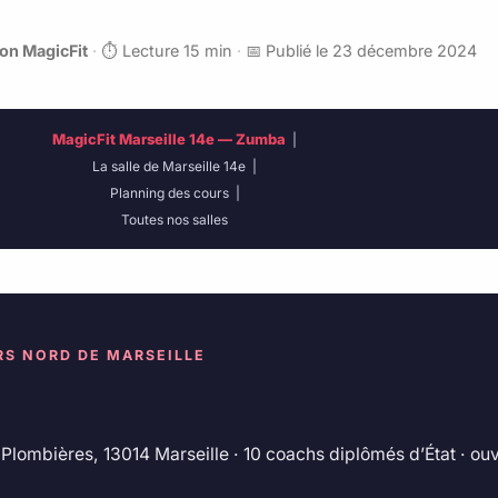
on MagicFit
·
⏱️ Lecture 15 min
·
📅 Publié le 23 décembre 2024
MagicFit Marseille 14e — Zumba
|
La salle de Marseille 14e
|
Planning des cours
|
Toutes nos salles
RS NORD DE MARSEILLE
lombières, 13014 Marseille · 10 coachs diplômés d’État · ouve