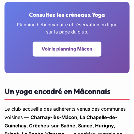
Consultez les créneaux Yoga
Planning hebdomadaire et réservation en ligne
sur la page du club.
Voir le planning Mâcon
Un yoga encadré en Mâconnais
Le club accueille des adhérents venus des communes
voisines —
Charnay-lès-Mâcon, La Chapelle-de-
Guinchay, Crêches-sur-Saône, Sancé, Hurigny,
Prissé, La Roche-Vineuse
— la position centrale de