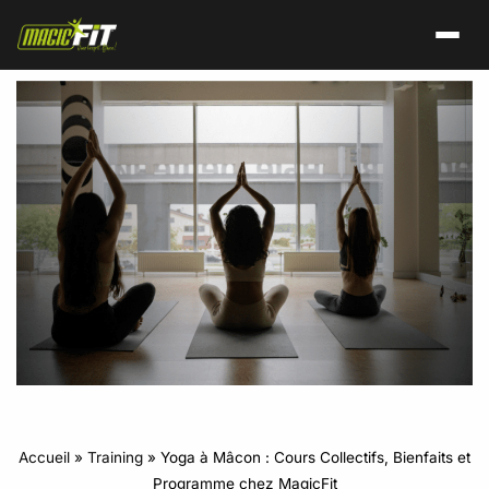
Accueil
»
Training
»
Yoga à Mâcon : Cours Collectifs, Bienfaits et
Programme chez MagicFit