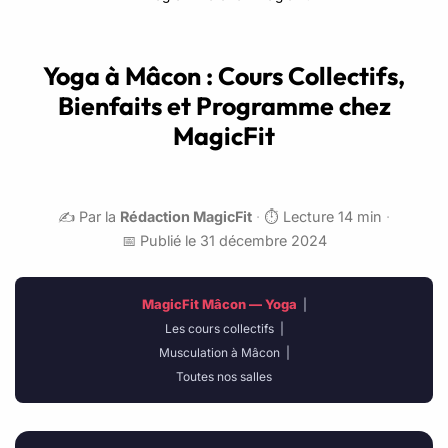
Yoga à Mâcon : Cours Collectifs,
Bienfaits et Programme chez
MagicFit
✍️ Par la
Rédaction MagicFit
·
⏱️ Lecture 14 min
·
📅 Publié le 31 décembre 2024
MagicFit Mâcon — Yoga
|
Les cours collectifs
|
Musculation à Mâcon
|
Toutes nos salles