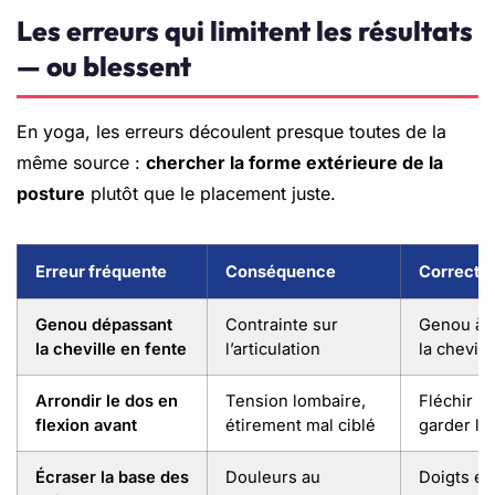
Les erreurs qui limitent les résultats
— ou blessent
En yoga, les erreurs découlent presque toutes de la
même source :
chercher la forme extérieure de la
posture
plutôt que le placement juste.
Erreur fréquente
Conséquence
Correcti
Genou dépassant
Contrainte sur
Genou à l
la cheville en fente
l’articulation
la chevill
Arrondir le dos en
Tension lombaire,
Fléchir l
flexion avant
étirement mal ciblé
garder le
Écraser la base des
Douleurs au
Doigts éc