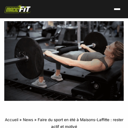
Accueil
»
News
»
Faire du sport en été à Maisons-Laffitte : rester
actif et motivé