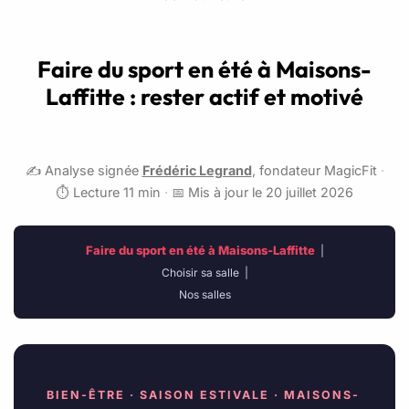
Faire du sport en été à Maisons-
Laffitte : rester actif et motivé
✍️ Analyse signée
Frédéric Legrand
, fondateur MagicFit
·
⏱️ Lecture 11 min
·
📅 Mis à jour le 20 juillet 2026
Faire du sport en été à Maisons-Laffitte
|
Choisir sa salle
|
Nos salles
BIEN-ÊTRE · SAISON ESTIVALE · MAISONS-