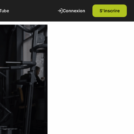
Connexion
S'inscrire
Tube
te
1ère séance offerte
Découvrez nos installations et rencontrez
nos coachs diplômés d'état. Sans
engagement.