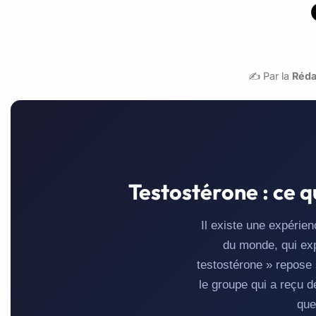
✍️ Par la
Réda
Testostérone : ce q
Il existe une expérie
du monde, qui exp
testostérone » repose
le groupe qui a reçu d
que