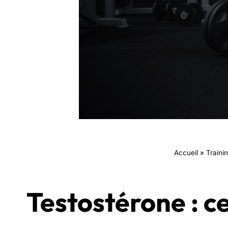
Intensifs
TRX
Cardio
Accueil
»
Traini
Testostérone : c