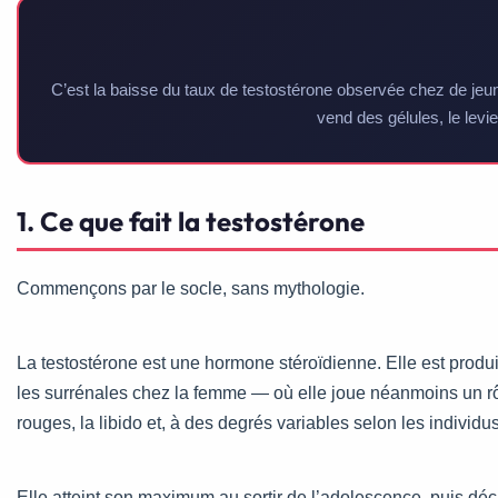
C’est la baisse du taux de testostérone observée chez de 
vend des gélules, le levi
1. Ce que fait la testostérone
Commençons par le socle, sans mythologie.
La testostérone est une hormone stéroïdienne. Elle est produit
les surrénales chez la femme — où elle joue néanmoins un rôl
rouges, la libido et, à des degrés variables selon les individus
Elle atteint son maximum au sortir de l’adolescence, puis dé