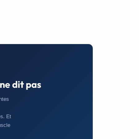
ne dit pas
ntes
s. Et
uscle