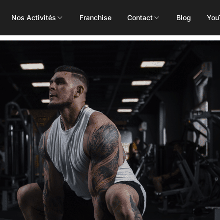
Nos Activités
Franchise
Contact
Blog
You
Toutes les activités
Les Mills
Concept
Pôle Santé
ALEOP
Body Pump
Massages
Aléop Cardio
Body Attack
Nutritionnis
Aléop Force
Body Combat
Ostéopathe
Aléop Fight
Body Balance
Booty Shape
Fitness Kids