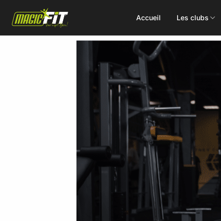
Accueil
Les clubs
DÉCOUVREZ NOS 75 ACTIVITÉS
Cours
Small Group
collectifs
Coaching
Renforcement
Perso
Doux / Yoga
Functional
Combat
Hyrox
Danse
EMS