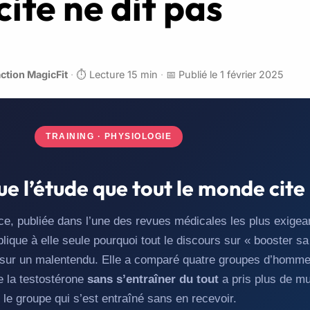
cite ne dit pas
ction MagicFit
·
⏱️ Lecture 15 min
·
📅 Publié le 1 février 2025
TRAINING · PHYSIOLOGIE
ue l’étude que tout le monde cite 
nce, publiée dans l’une des revues médicales les plus exigea
lique à elle seule pourquoi tout le discours sur « booster sa
 sur un malentendu. Elle a comparé quatre groupes d’homme
e la testostérone
sans s’entraîner du tout
a pris plus de m
 le groupe qui s’est entraîné sans en recevoir.