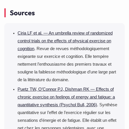
modérée corrige généralement le problème.
Nos coachs construisent des programmes calibrés sur la
Sources
disponibilité réelle, avec des séances courtes et des
versions de repli pour les semaines chargées. Nos
plages horaires étendues et l’emplacement des clubs
Ciria LF et al. — An umbrella review of randomized
comptent souvent davantage que le contenu des
control trials on the effects of physical exercise on
séances.
cognition
. Revue de revues méthodologiquement
exigeante sur exercice et cognition. Elle tempère
nettement l’enthousiasme des premiers travaux et
souligne la faiblesse méthodologique d’une large part
de la littérature du domaine.
Puetz TW, O’Connor PJ, Dishman RK — Effects of
chronic exercise on feelings of energy and fatigue: a
quantitative synthesis (Psychol Bull, 2006)
. Synthèse
quantitative sur l’effet de l’exercice régulier sur les
sensations d’énergie et de fatigue. Elle établit un effet
net chez les personnes sédentaires, avec une