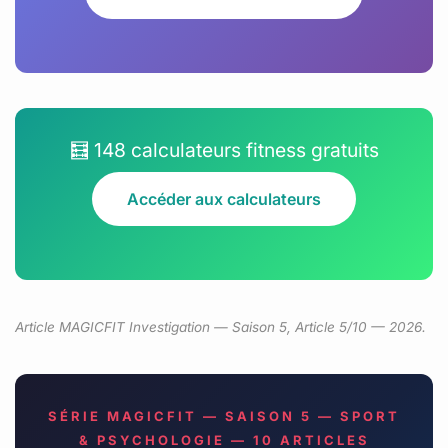
🧮 148 calculateurs fitness gratuits
Accéder aux calculateurs
Article MAGICFIT Investigation — Saison 5, Article 5/10 — 2026.
SÉRIE MAGICFIT — SAISON 5 — SPORT
& PSYCHOLOGIE — 10 ARTICLES