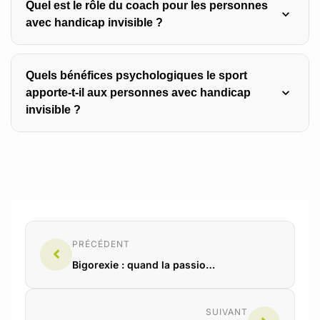
Quel est le rôle du coach pour les personnes
Les programmes doivent être flexibles, adaptés à la
avec handicap invisible ?
variabilité des capacités quotidiennes, avec une priorité à
la récupération et une vigilance accrue pour éviter le
surmenage.
Quels bénéfices psychologiques le sport
Le coach agit comme partenaire thérapeutique, adaptant
apporte-t-il aux personnes avec handicap
les séances en temps réel, reconnaissant les signes
invisible ?
d’aggravation et maintenant un cadre bienveillant pour
protéger la personne.
Le sport restaure un sentiment de contrôle sur le corps,
améliore l’image de soi et offre un espace social où
l’identité n’est pas réduite à la maladie.
PRÉCÉDENT
Bigorexie : quand la passion du sport devient une obsession destructrice
SUIVANT