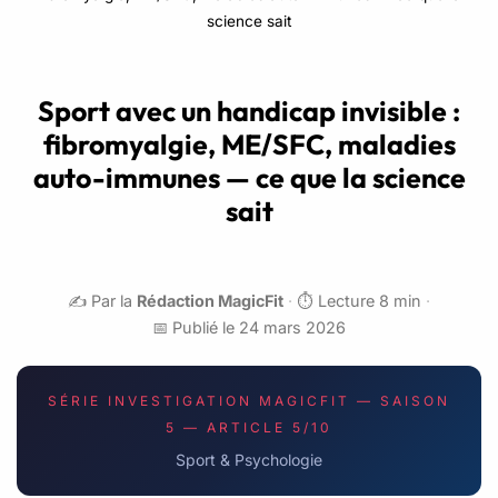
science sait
Sport avec un handicap invisible :
fibromyalgie, ME/SFC, maladies
auto-immunes — ce que la science
sait
✍️ Par la
Rédaction MagicFit
·
⏱️ Lecture 8 min
·
📅 Publié le 24 mars 2026
SÉRIE INVESTIGATION MAGICFIT — SAISON
5 — ARTICLE 5/10
Sport & Psychologie