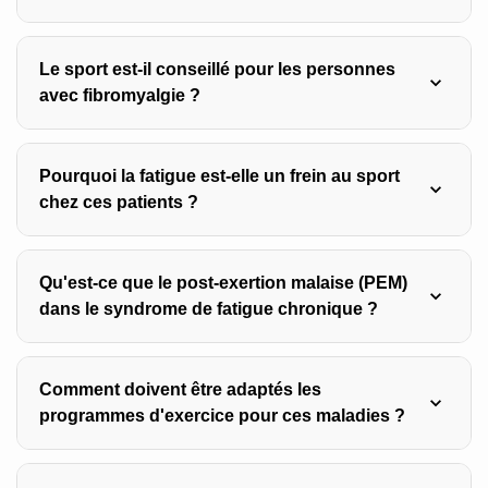
Le sport est-il conseillé pour les personnes
Un handicap invisible est une maladie chronique non
avec fibromyalgie ?
détectable à l’observation visuelle, comme la fibromyalgie
ou le lupus, qui affecte environ 12 millions de personnes
en France.
Pourquoi la fatigue est-elle un frein au sport
Oui, l’exercice adapté réduit la douleur, améliore le
chez ces patients ?
sommeil et diminue la fatigue, avec des effets
comparables aux traitements médicamenteux, selon une
méta-analyse Cochrane de 2017.
Qu'est-ce que le post-exertion malaise (PEM)
La fatigue est souvent écrasante et imprévisible, ce qui
dans le syndrome de fatigue chronique ?
décourage l’effort, mais l’inactivité aggrave la fatigue
tandis que l’exercice adapté améliore progressivement
l’énergie disponible.
Comment doivent être adaptés les
Le PEM est une aggravation systématique des
programmes d'exercice pour ces maladies ?
symptômes 12 à 72 heures après un effort dépassant un
seuil individuel, rendant les exercices classiques contre-
productifs pour ces patients.