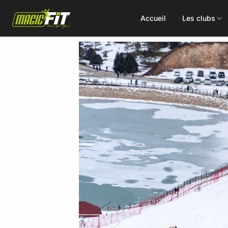
Accueil
Les clubs
DÉCOUVREZ NOS 75 ACTIVITÉS
Cours
Small Group
collectifs
Coaching
Renforcement
Perso
Doux / Yoga
Functional
Combat
Hyrox
Danse
EMS