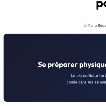
p
✍️ Par la
Réda
Se préparer physiquem
Le ski sollicite fo
ciblée dans les semain