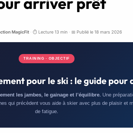
our arriver prêt
ction MagicFit
·
⏱️ Lecture 13 min
·
📅 Publié le 18 mars 2026
TRAINING · OBJECTIF
ent pour le ski : le guide pour 
rtement les jambes, le gainage et l’équilibre.
Une préparati
es qui précèdent vous aide à skier avec plus de plaisir et 
de fatigue.