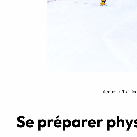
Intensifs
TRX
Cardio
Accueil
»
Trainin
Se préparer phys