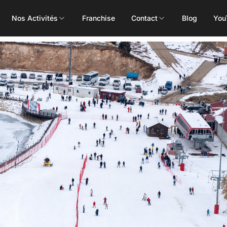
Nos Activités
Franchise
Contact
Blog
You
Toutes les activités
Les Mills
Concept
Pôle Santé
ALEOP
Body Pump
Massages
Aléop Cardio
Body Attack
Nutritionnis
Aléop Force
Body Combat
Ostéopathe
Aléop Fight
Body Balance
Booty Shape
Fitness Kids