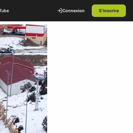
Connexion
S'inscrire
Tube
te
1ère séance offerte
Découvrez nos installations et rencontrez
nos coachs diplômés d'état. Sans
engagement.