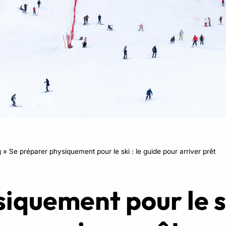
RPM
Power Flow
Zumba Kids
Danse Kids
Boxe Kids
g
»
Se préparer physiquement pour le ski : le guide pour arriver prêt
iquement pour le sk