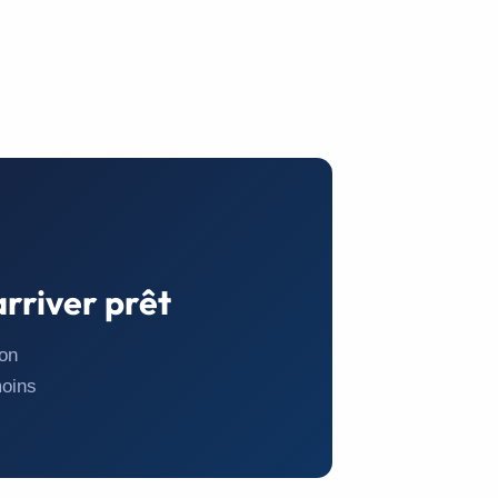
arriver prêt
on
moins