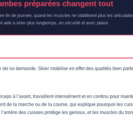
ambes préparées changent tout
en fin de journée, quand les muscles ne stabilisent plus les articulat
 aide à skier plus longtemps, en sécurité et avec plaisir.
 ski lui demande. Skier mobilise en effet des qualités bien par
ceps à l’avant, travaillent intensément et en continu pour mainten
férent de la marche ou de la course, qui explique pourquoi les cui
 l’arrière des cuisses protège les genoux, et les muscles du tron