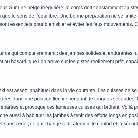
jeur. Sur une neige irrégulière, le corps doit constamment ajuster
 que le sens de l’équilibre. Une bonne préparation ne se limite 
 qui sont essentiels pour bien skier et éviter les faux mouvements.
 ce qui compte vraiment : des jambes solides et endurantes, un 
nt au hasard, que l’on arrive sur les pistes réellement prêt, capa
 ski est assez inhabituel dans la vie courante. Les cuisses ne se
tées dans une position fléchie pendant de longues secondes. C’
réparées et provoque ces fameuses cuisses qui brûlent. Voilà p
rche aussi à habituer les jambes à tenir des efforts longs en posi
 sans céder, ce qui change radicalement le confort et la sécurité