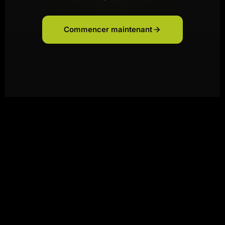
Commencer maintenant
FAQ
QUESTIONS
FRÉQUENTES
Où trouver la salle Magicfit à Bailly-
Romainvilliers ?