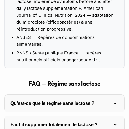
lactose intolerance symptoms before and after
daily lactose supplementation ».
American
Journal of Clinical Nutrition, 2024
— adaptation
du microbiote (bifidobactéries) à une
réintroduction progressive.
ANSES —
Repères de consommations
alimentaires
.
PNNS / Santé publique France —
repères
nutritionnels officiels (mangerbouger.fr)
.
FAQ — Régime sans lactose
Qu'est-ce que le régime sans lactose ?
C’est une alimentation qui réduit ou évite le lactose, le
Faut-il supprimer totalement le lactose ?
sucre du lait, pour soulager les personnes intolérantes qui