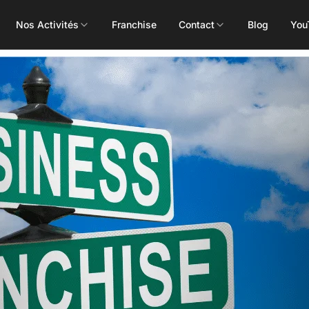
Nos Activités
Franchise
Contact
Blog
You
Toutes les activités
Les Mills
Concept
Pôle Santé
ALEOP
Body Pump
Massages
Aléop Cardio
Body Attack
Nutritionnis
Aléop Force
Body Combat
Ostéopathe
Aléop Fight
Body Balance
Booty Shape
Fitness Kids