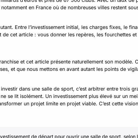
1 milliards d’euros et près de 67 500 clubs. Avec un taux de
e, notamment en France où de nombreuses villes restent sou
ant. Entre l’investissement initial, les charges fixes, le fin
et de cet article : vous donner les repères, les fourchettes e
anchise et cet article présente naturellement son modèle. 
ses, et que nous mettons en avant autant les points de vigi
investir dans une salle de sport, c’est arbitrer entre trois 
 ne se lit isolément. Un investissement plus élevé sur un me
ransformer un projet limite en projet viable. C’est cette visi
investissement de départ pour ouvrir une salle de sport, selon 