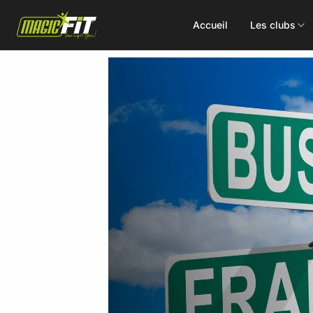
Accueil
Les clubs
DÉCOUVREZ NOS 75 ACTIVITÉS
Cours
Small Group
collectifs
Coaching
Renforcement
Perso
Doux / Yoga
Functional
Combat
Hyrox
Danse
EMS