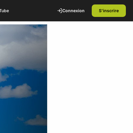
Connexion
S'inscrire
Tube
te
1ère séance offerte
Découvrez nos installations et rencontrez
nos coachs diplômés d'état. Sans
engagement.