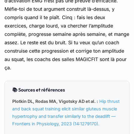
d’activation EMG n’est pas une preuve d’efficacité.
Méfie-toi de tout argument construit là-dessus, y
compris quand il te plaît. Cinq : fais les deux
exercices, charge lourd, va chercher l’amplitude
complète, progresse semaine après semaine, et mange
assez. Le reste est du bruit. Si tu veux qu’un coach
construise cette progression et corrige ton amplitude
au squat, les coachs des
salles MAGICFIT
sont là pour
ça.
📚 Sources et références
Plotkin DL, Rodas MA, Vigotsky AD et al. :
Hip thrust
and back squat training elicit similar gluteus muscle
hypertrophy and transfer similarly to the deadlift —
Frontiers in Physiology, 2023 (14:1279170).