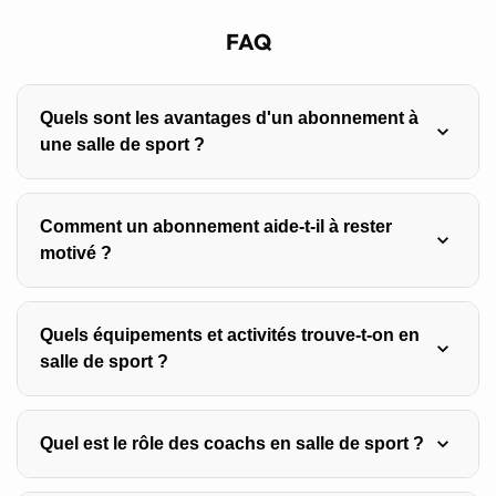
FAQ
Quels sont les avantages d'un abonnement à
une salle de sport ?
Un abonnement motive à s’engager régulièrement, donne
Comment un abonnement aide-t-il à rester
accès à divers équipements et cours, offre un
motivé ?
encadrement professionnel, améliore la santé mentale, et
permet de suivre ses progrès.
En s’engageant financièrement, on se sent responsable
Quels équipements et activités trouve-t-on en
d’utiliser la salle, ce qui crée une routine et aide à
salle de sport ?
surmonter la procrastination.
Les salles proposent une variété de machines et poids
Quel est le rôle des coachs en salle de sport ?
ainsi que des cours collectifs comme le yoga, pilates,