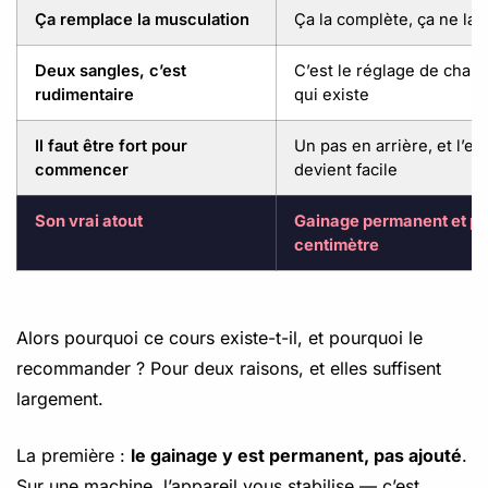
Ça remplace la musculation
Ça la complète, ça ne la
Deux sangles, c’est
C’est le réglage de charge
rudimentaire
qui existe
Il faut être fort pour
Un pas en arrière, et l’ex
commencer
devient facile
Son vrai atout
Gainage permanent et pr
centimètre
Alors pourquoi ce cours existe-t-il, et pourquoi le
recommander ? Pour deux raisons, et elles suffisent
largement.
La première :
le gainage y est permanent, pas ajouté
.
Sur une machine, l’appareil vous stabilise — c’est