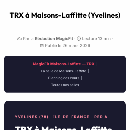
TRX à Maisons-Laffitte (Yvelines)
✍️ Par la
Rédaction MagicFit
·
⏱️ Lecture 13 min
·
📅 Publié le 26 mars 2026
MagicFit Maisons-Laffitte — TRX
|
La salle de Maisons-Laffitte
|
Planning des cours
|
Toutes nos salles
YVELINES (78) · ÎLE-DE-FRANCE · RER A
TRX à Maisons-Laffitte