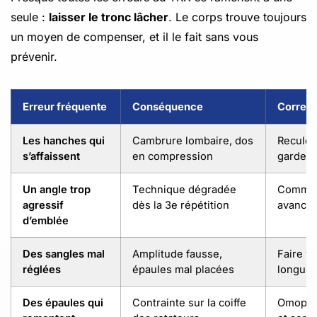
seule :
laisser le tronc lâcher
. Le corps trouve toujours
un moyen de compenser, et il le fait sans vous
prévenir.
Erreur fréquente
Conséquence
Correct
Les hanches qui
Cambrure lombaire, dos
Reculer
s’affaissent
en compression
garder l
Un angle trop
Technique dégradée
Commenc
agressif
dès la 3e répétition
avancer
d’emblée
Des sangles mal
Amplitude fausse,
Faire vé
réglées
épaules mal placées
longueu
Des épaules qui
Contrainte sur la coiffe
Omopla