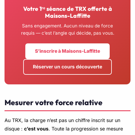
Votre 1ʳᵉ séance de TRX offerte à
Maisons-Laffitte
Sans engagement. Aucun niveau de force
requis — c’est l’angle qui décide, pas vous.
S’inscrire à Maisons-Laffitte
Réserver un cours découverte
Mesurer votre force relative
Au TRX, la charge n’est pas un chiffre inscrit sur un
disque :
c’est vous
. Toute la progression se mesure