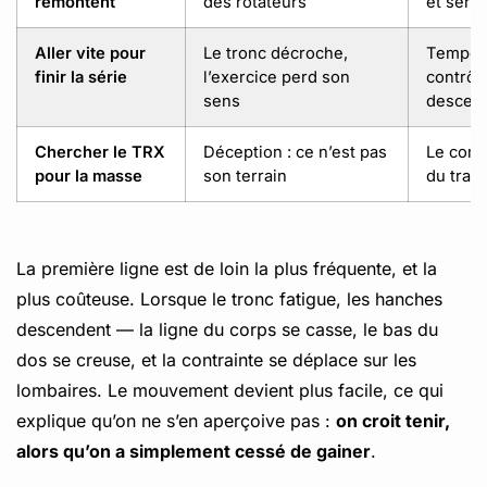
remontent
des rotateurs
et serr
Aller vite pour
Le tronc décroche,
Tempo l
finir la série
l’exercice perd son
contrôle
sens
descen
Chercher le TRX
Déception : ce n’est pas
Le comb
pour la masse
son terrain
du trava
La première ligne est de loin la plus fréquente, et la
plus coûteuse. Lorsque le tronc fatigue, les hanches
descendent — la ligne du corps se casse, le bas du
dos se creuse, et la contrainte se déplace sur les
lombaires. Le mouvement devient plus facile, ce qui
explique qu’on ne s’en aperçoive pas :
on croit tenir,
alors qu’on a simplement cessé de gainer
.