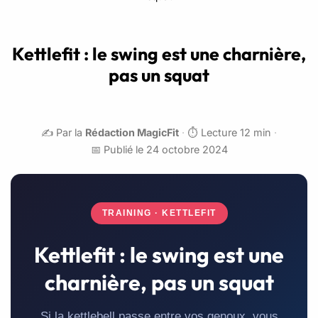
Kettlefit : le swing est une charnière,
pas un squat
✍️ Par la
Rédaction MagicFit
·
⏱️ Lecture 12 min
·
📅 Publié le 24 octobre 2024
TRAINING · KETTLEFIT
Kettlefit : le swing est une
charnière, pas un squat
Si la kettlebell passe entre vos genoux, vous