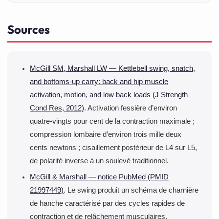
bénéfice et introduit un risque inutile.
Le cours est proposé dans nos quinze clubs. Demandez
Sources
au coach de vérifier votre charnière de hanche dès la
première séance : un swing mal exécuté ne se voit pas
de l’intérieur.
McGill SM, Marshall LW — Kettlebell swing, snatch,
and bottoms-up carry: back and hip muscle
activation, motion, and low back loads (J Strength
Cond Res, 2012)
. Activation fessière d’environ
quatre-vingts pour cent de la contraction maximale ;
compression lombaire d’environ trois mille deux
cents newtons ; cisaillement postérieur de L4 sur L5,
de polarité inverse à un soulevé traditionnel.
McGill & Marshall — notice PubMed (PMID
21997449)
. Le swing produit un schéma de charnière
de hanche caractérisé par des cycles rapides de
contraction et de relâchement musculaires.