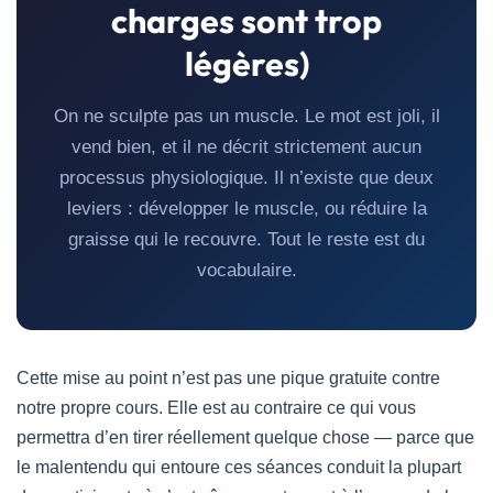
charges sont trop
légères)
On ne sculpte pas un muscle. Le mot est joli, il
vend bien, et il ne décrit strictement aucun
processus physiologique. Il n’existe que deux
leviers : développer le muscle, ou réduire la
graisse qui le recouvre. Tout le reste est du
vocabulaire.
Cette mise au point n’est pas une pique gratuite contre
notre propre cours. Elle est au contraire ce qui vous
permettra d’en tirer réellement quelque chose — parce que
le malentendu qui entoure ces séances conduit la plupart