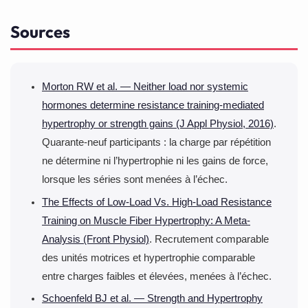
Le cours est proposé dans nos quinze clubs. Demandez
Sources
au coach de vérifier votre charge dès la première séance
: elle est presque toujours trop légère.
Morton RW et al. — Neither load nor systemic
hormones determine resistance training-mediated
hypertrophy or strength gains (J Appl Physiol, 2016)
.
Quarante-neuf participants : la charge par répétition
ne détermine ni l’hypertrophie ni les gains de force,
lorsque les séries sont menées à l’échec.
The Effects of Low-Load Vs. High-Load Resistance
Training on Muscle Fiber Hypertrophy: A Meta-
Analysis (Front Physiol)
. Recrutement comparable
des unités motrices et hypertrophie comparable
entre charges faibles et élevées, menées à l’échec.
Schoenfeld BJ et al. — Strength and Hypertrophy