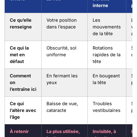
interne
pr
Ce qu’elle
Votre position
Les
La
renseigne
dans l’espace
mouvements
vo
de la tête
ar
Ce qui la
Obscurité, sol
Rotations
Su
met en
uniforme
rapides de la
ou
défaut
tête
Comment
En fermant les
En bougeant
Su
on
yeux
la tête
pi
l’entraîne ici
Ce qui
Baisse de vue,
Troubles
Se
l’altère avec
cataracte
vestibulaires
pi
l’âge
À retenir
La plus utilisée,
Invisible, à
La