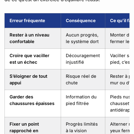
Erreur fréquente
Conséquence
Ce qu’il fau
Rester à un niveau
Aucun progrès,
Monter d’u
confortable
le système dort
fermer les
Croire que vaciller
Découragement
Vaciller sa
est un échec
injustifié
pied, c’est 
S’éloigner de tout
Risque réel de
Rester à po
appui
chute
mur ou d’u
Garder des
Information du
Pieds nus 
chaussures épaisses
pied filtrée
chaussette
antidérapa
Fixer un point
Progrès limités
Alterner re
rapproché en
à la vision
yeux fermé