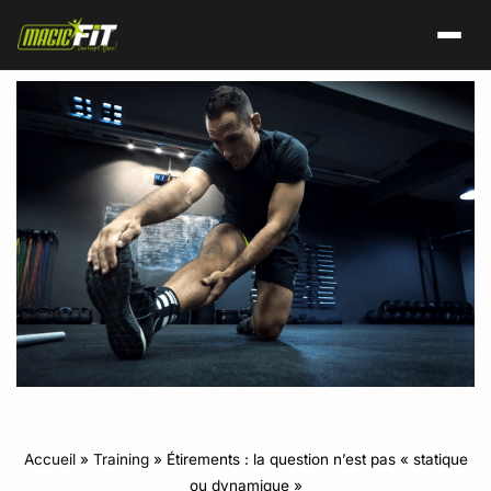
Accueil
»
Training
»
Étirements : la question n’est pas « statique
ou dynamique »