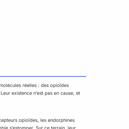
molécules réelles : des opioïdes
. Leur existence n’est pas en cause, et
récepteurs opioïdes, les endorphines
ble s’estomper. Sur ce terrain, leur