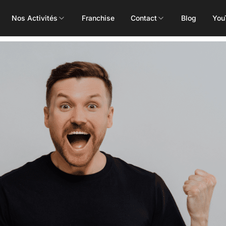
Nos Activités
Franchise
Contact
Blog
You
Toutes les activités
Les Mills
Concept
Pôle Santé
ALEOP
Body Pump
Massages
Aléop Cardio
Body Attack
Nutritionnis
Aléop Force
Body Combat
Ostéopathe
Aléop Fight
Body Balance
Booty Shape
Fitness Kids