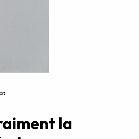
Réserver ma séance
ort
raiment la