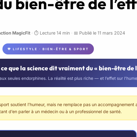
u bien-être de l’ef
ction MagicFit
·
⏱️ Lecture 14 min
·
📅 Publié le 11 mars 2024
💜 LIFESTYLE · BIEN-ÊTRE & SPORT
ce que la science dit vraiment du « bien-être de l
x seules endorphines. La réalité est plus riche — et l’effet sur l’humeur
 Le sport soutient l’humeur, mais ne remplace pas un accompagnement 
tant d’en parler à un médecin ou à un professionnel de santé.