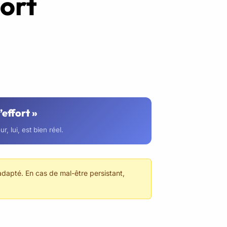
fort
’effort »
, lui, est bien réel.
adapté. En cas de mal-être persistant,