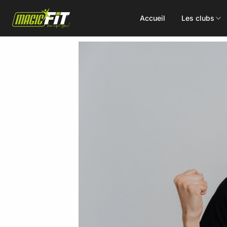
Accueil
Les clubs
DÉCOUVREZ NOS 75 ACTIVITÉS
Cours
Small Group
collectifs
Coaching
Renforcement
Perso
Doux / Yoga
Functional
Combat
Hyrox
Danse
EMS