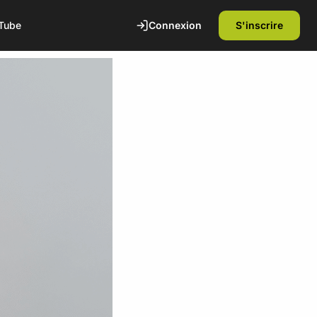
Connexion
S'inscrire
Tube
te
1ère séance offerte
Découvrez nos installations et rencontrez
nos coachs diplômés d'état. Sans
engagement.