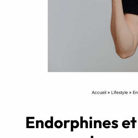
Intensifs
TRX
Cardio
Accueil
»
Lifestyle
»
En
Endorphines et 