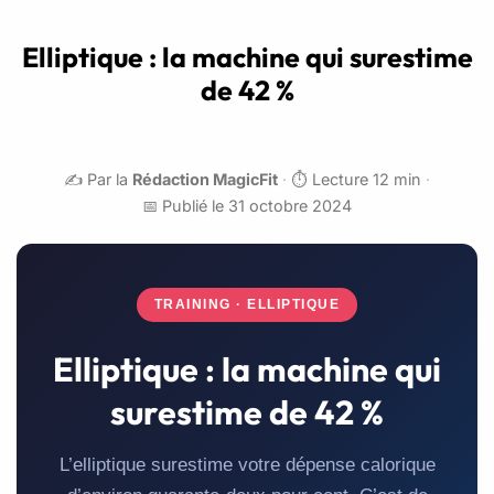
Elliptique : la machine qui surestime
de 42 %
✍️ Par la
Rédaction MagicFit
·
⏱️ Lecture 12 min
·
📅 Publié le 31 octobre 2024
TRAINING · ELLIPTIQUE
Elliptique : la machine qui
surestime de 42 %
L’elliptique surestime votre dépense calorique