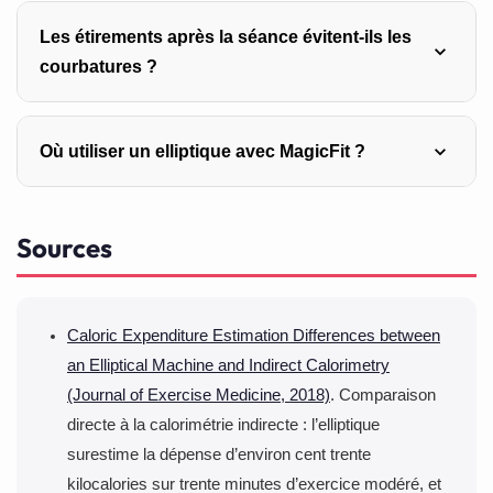
bénéfice.
Non. Il sollicite les muscles, mais la construction
Les étirements après la séance évitent-ils les
musculaire exige des charges progressives qu’il ne
courbatures ?
fournit pas. Complétez par deux séances de
renforcement hebdomadaires.
Les données disponibles ne soutiennent pas cette
Où utiliser un elliptique avec MagicFit ?
affirmation, pourtant très répandue. Ils restent agréables,
et c’est une raison suffisante de les pratiquer.
Nos quinze clubs en sont équipés. Les coachs vous
Sources
rappelleront l’essentiel : lâchez les poignées fixes et
portez votre poids.
Caloric Expenditure Estimation Differences between
an Elliptical Machine and Indirect Calorimetry
(Journal of Exercise Medicine, 2018)
. Comparaison
directe à la calorimétrie indirecte : l’elliptique
surestime la dépense d’environ cent trente
kilocalories sur trente minutes d’exercice modéré, et