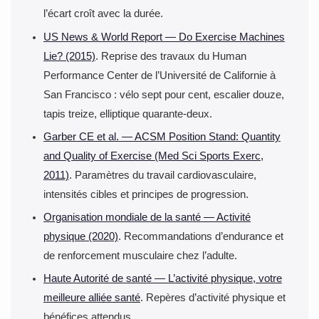
l’écart croît avec la durée.
US News & World Report — Do Exercise Machines
Lie? (2015)
. Reprise des travaux du Human
Performance Center de l’Université de Californie à
San Francisco : vélo sept pour cent, escalier douze,
tapis treize, elliptique quarante-deux.
Garber CE et al. — ACSM Position Stand: Quantity
and Quality of Exercise (Med Sci Sports Exerc,
2011)
. Paramètres du travail cardiovasculaire,
intensités cibles et principes de progression.
Organisation mondiale de la santé — Activité
physique (2020)
. Recommandations d’endurance et
de renforcement musculaire chez l’adulte.
Haute Autorité de santé — L’activité physique, votre
meilleure alliée santé
. Repères d’activité physique et
bénéfices attendus.