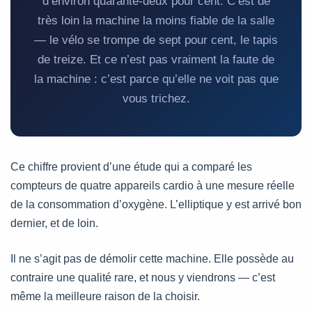
d’environ quarante-deux pour cent. C’est de
très loin la machine la moins fiable de la salle
— le vélo se trompe de sept pour cent, le tapis
de treize. Et ce n’est pas vraiment la faute de
la machine : c’est parce qu’elle ne voit pas que
vous trichez.
Ce chiffre provient d’une étude qui a comparé les
compteurs de quatre appareils cardio à une mesure réelle
de la consommation d’oxygène. L’elliptique y est arrivé bon
dernier, et de loin.
Il ne s’agit pas de démolir cette machine. Elle possède au
contraire une qualité rare, et nous y viendrons — c’est
même la meilleure raison de la choisir.