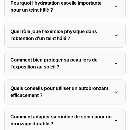
Consommez des aliments riches en bêta-carotène
Pourquoi l'hydratation est-elle importante
comme les carottes, patates douces, épinards et abricots
pour un teint hâlé ?
pour préparer votre peau au soleil et intensifier votre
bronzage.
Une peau bien hydratée bronze plus uniformément et
Quel rôle joue l'exercice physique dans
paraît plus éclatante, alors que la déshydratation rend la
l'obtention d'un teint hâlé ?
peau terne et sans vie.
L’exercice stimule la circulation sanguine, apportant des
Comment bien protéger sa peau lors de
nutriments essentiels à la peau et éliminant les toxines,
l'exposition au soleil ?
ce qui améliore l’éclat du teint.
Utilisez un écran solaire adapté à votre peau avec un
Quels conseils pour utiliser un autobronzant
SPF suffisant, appliquez-le généreusement 30 minutes
efficacement ?
avant l’exposition et renouvelez toutes les deux heures.
Exfoliez la peau avant application, utilisez un gant
Comment adapter sa routine de soins pour un
applicateur pour éviter les traces, et testez le produit sur
bronzage durable ?