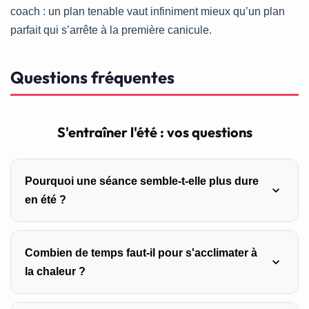
coach : un plan tenable vaut infiniment mieux qu’un plan
parfait qui s’arrête à la première canicule.
Questions fréquentes
S'entraîner l'été : vos questions
Pourquoi une séance semble-t-elle plus dure
en été ?
Parce que le corps envoie du sang vers la peau pour
Combien de temps faut-il pour s'acclimater à
évacuer la chaleur, ce qui en détourne des muscles. Le
la chaleur ?
cœur compense en accélérant : à effort égal, la fréquence
cardiaque est plus élevée. Ce n’est pas une baisse de