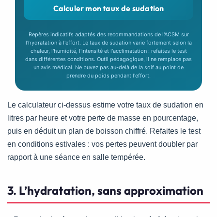
Calculer mon taux de sudation
Repères indicatifs adaptés des recommandations de l'ACSM sur
l'hydratation à l'effort. Le taux de sudation varie fortement selon la
chaleur, l'humidité, l'intensité et l'acclimatation : refaites le test
dans différentes conditions. Outil pédagogique, il ne remplace pas
un avis médical. Ne buvez pas au-delà de la soif au point de
prendre du poids pendant l'effort.
Le calculateur ci-dessus estime votre taux de sudation en
litres par heure et votre perte de masse en pourcentage,
puis en déduit un plan de boisson chiffré. Refaites le test
en conditions estivales : vos pertes peuvent doubler par
rapport à une séance en salle tempérée.
3. L’hydratation, sans approximation