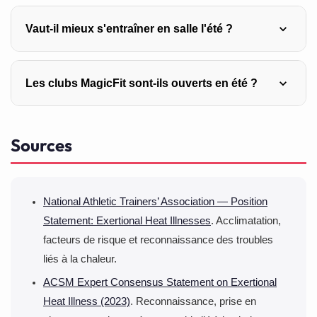
Maintenir demande beaucoup moins que progresser. Un
Vaut-il mieux s'entraîner en salle l'été ?
volume réduit, avec quelques séances clés bien
conduites, suffit à conserver l’essentiel des acquis.
Prévoyez surtout une date de reprise.
Par forte chaleur, oui, notamment pour les séances
Les clubs MagicFit sont-ils ouverts en été ?
intenses : un environnement tempéré et ventilé supprime
la contrainte thermique et permet de maintenir la qualité
des séances. C’est l’un des atouts d’un club MagicFit en
Nos quinze clubs restent ouverts pendant la saison
Sources
été.
estivale, avec plateaux cardio et musculation et cours
collectifs. La couverture du réseau permet aussi de
s’entraîner ailleurs qu’à son club habituel pendant les
déplacements.
National Athletic Trainers’ Association — Position
Statement: Exertional Heat Illnesses
. Acclimatation,
facteurs de risque et reconnaissance des troubles
liés à la chaleur.
ACSM Expert Consensus Statement on Exertional
Heat Illness (2023)
. Reconnaissance, prise en