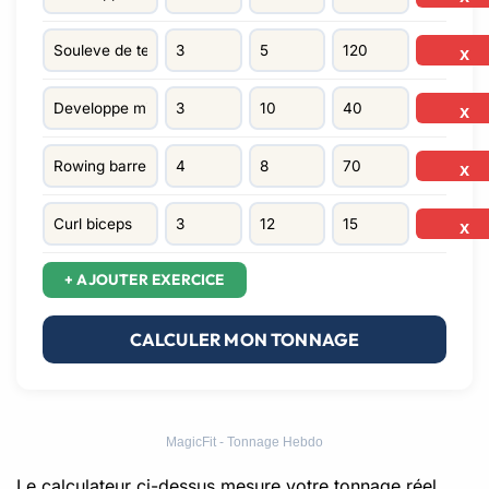
X
X
X
X
+ AJOUTER EXERCICE
CALCULER MON TONNAGE
MagicFit - Tonnage Hebdo
Le calculateur ci-dessus mesure votre tonnage réel,