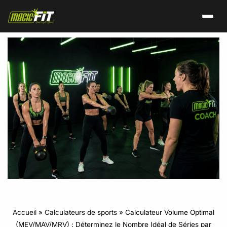
Accueil
»
Calculateurs de sports
»
Calculateur Volume Optimal
(MEV/MAV/MRV) : Déterminez le Nombre Idéal de Séries par