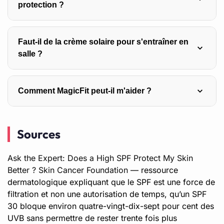
protection ?
deux cuillères à soupe pour le corps. La plupart des gens
sous-dosent, ce qui divise par deux ou trois l’efficacité
Oui. Elles brûlent moins facilement, mais les UVA les
réelle du SPF.
Faut-il de la crème solaire pour s'entraîner en
pénètrent aussi et participent au vieillissement et au
salle ?
risque de cancer cutané. La protection reste utile pour
tous les phototypes, seule son intensité s’adaptant à la
En intérieur, le risque est faible : les vitres bloquent la
sensibilité de chacun.
Comment MagicFit peut-il m'aider ?
plupart des UVB. Elles laissent toutefois passer une
partie des UVA. Une protection le matin dans sa routine
Les salles MagicFit permettent de s’entraîner à l’abri des
suffit généralement, et s’entraîner en salle reste un bon
Sources
UV toute l’année, avec l’équipement nécessaire pour le
moyen d’éviter l’exposition prolongée.
cardio et le renforcement. Pour les séances en extérieur,
Ask the Expert: Does a High SPF Protect My Skin
les coachs rappellent les bons réflexes de protection
Better ? Skin Cancer Foundation
— ressource
adaptés à l’effort et aux conditions.
dermatologique expliquant que le SPF est une force de
filtration et non une autorisation de temps, qu’un SPF
30 bloque environ quatre-vingt-dix-sept pour cent des
UVB sans permettre de rester trente fois plus