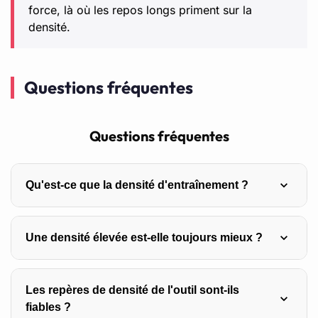
force, là où les repos longs priment sur la
densité.
Questions fréquentes
Questions fréquentes
Qu'est-ce que la densité d'entraînement ?
C’est le tonnage total d’une séance divisé par sa durée,
Une densité élevée est-elle toujours mieux ?
exprimé en kilos par minute. Elle mesure votre débit de
travail : combien de charge vous déplacez par unité de
Non, c’est l’idée reçue que cette page corrige. Une
temps. Faire le même travail en moins de temps
Les repères de densité de l'outil sont-ils
densité élevée est utile en conditionnement ou sous
augmente la densité.
fiables ?
contrainte de temps, mais nuisible en force, où les repos