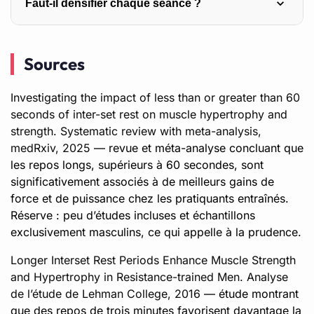
Faut-il densifier chaque séance ?
supersets agoniste-antagoniste, on gagne en densité
sans sacrifier la performance. Sur les gros mouvements
Non. Vouloir densifier systématiquement, sans tenir
lourds, gardez des repos complets. Les coachs des
Sources
compte de la fatigue accumulée et de l’objectif, mène au
clubs MagicFit aident à répartir ce type de choix selon les
surmenage et à la stagnation. En phase de force, mieux
exercices et l’objectif.
Investigating the impact of less than or greater than 60
vaut ignorer la densité. Un accompagnement, comme
seconds of inter-set rest on muscle hypertrophy and
celui proposé dans les clubs MagicFit, aide à savoir
strength. Systematic review with meta-analysis,
quand densifier et quand ralentir.
medRxiv, 2025
— revue et méta-analyse concluant que
les repos longs, supérieurs à 60 secondes, sont
significativement associés à de meilleurs gains de
force et de puissance chez les pratiquants entraînés.
Réserve : peu d’études incluses et échantillons
exclusivement masculins, ce qui appelle à la prudence.
Longer Interset Rest Periods Enhance Muscle Strength
and Hypertrophy in Resistance-trained Men. Analyse
de l’étude de Lehman College, 2016
— étude montrant
que des repos de trois minutes favorisent davantage la