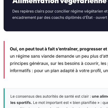
Alimentation végétarienne 
Des repères clairs pour concilier régime végétarien et
encadrement par des coachs diplômés d’État · ouvert 7
Oui, on peut tout à fait s’entraîner, progresser 
un régime sans viande demande un peu plus d’attent
principes généraux, sur les besoins à couvrir, le
informatifs : pour un plan adapté à votre profil, un
Le consensus des autorités de santé est clair :
une alim
les sportifs.
Le mot important est « bien planifiée » : q