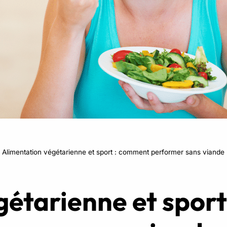
RPM
Power Flow
Zumba Kids
Danse Kids
Boxe Kids
»
Alimentation végétarienne et sport : comment performer sans viande
gétarienne et spor