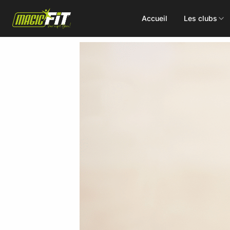
Accueil
Les clubs
DÉCOUVREZ NOS 75 ACTIVITÉS
Cours
Small Group
collectifs
Coaching
Renforcement
Perso
Doux / Yoga
Functional
Combat
Hyrox
Danse
EMS