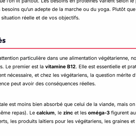
 l’on lit partout. Les besoins en protéines varient selon le p
 besoins qu’un adepte de la marche ou du yoga. Plutôt que 
situation réelle et de vos objectifs.
ès
ttention particulière dans une alimentation végétarienne, no
s. Le premier est la
vitamine B12
. Elle est essentielle et p
t nécessaire, et chez les végétariens, la question mérite d
rence peut avoir des conséquences réelles.
gétale est moins bien absorbé que celui de la viande, mais on
u même repas). Le
calcium
, le
zinc
et les
oméga-3
figurent au
 les produits laitiers pour les végétariens, les graines et 