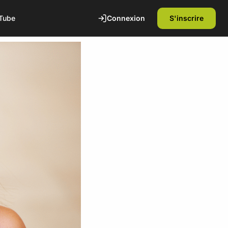
Connexion
S'inscrire
Tube
te
1ère séance offerte
Découvrez nos installations et rencontrez
nos coachs diplômés d'état. Sans
engagement.