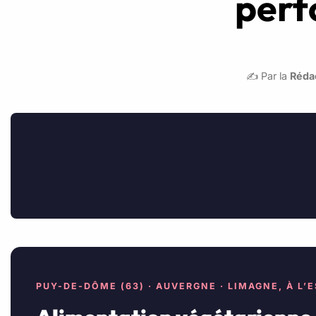
perf
✍️ Par la
Rédac
PUY-DE-DÔME (63) · AUVERGNE · LIMAGNE, À L