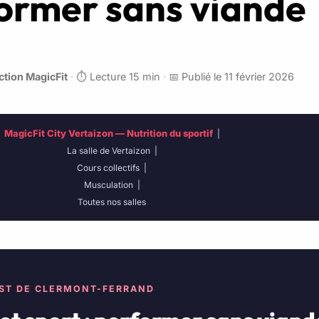
ormer sans viande
tion MagicFit
·
⏱️ Lecture 15 min
·
📅 Publié le 11 février 2026
MagicFit City Vertaizon — Nutrition du sportif
|
La salle de Vertaizon
|
Cours collectifs
|
Musculation
|
Toutes nos salles
’EST DE CLERMONT-FERRAND