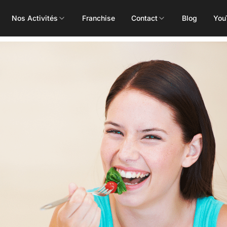
Nos Activités
Franchise
Contact
Blog
You
Toutes les activités
Les Mills
Concept
Pôle Santé
ALEOP
Body Pump
Massages
Aléop Cardio
Body Attack
Nutritionnis
Aléop Force
Body Combat
Ostéopathe
Aléop Fight
Body Balance
Booty Shape
Fitness Kids