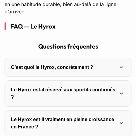
en une habitude durable, bien au-delà de la ligne
d’arrivée.
FAQ — Le Hyrox
Questions fréquentes
C’est quoi le Hyrox, concrètement ?
Une compétition de fitness au format identique partout : 8
Le Hyrox est-il réservé aux sportifs confirmés
kilomètres de course à pied (8 tours d’un kilomètre)
?
entrecoupés de 8 stations d’exercices fonctionnels
comme le SkiErg, la poussée de traîneau, le rameur ou
Non. La quasi-totalité des participants terminent la
les wall balls. Elle existe en solo, en duo et en relais.
Le Hyrox est-il vraiment en pleine croissance
course, quel que soit leur niveau, et les départs en
en France ?
vagues évitent la peur d’arriver dernier. Le format