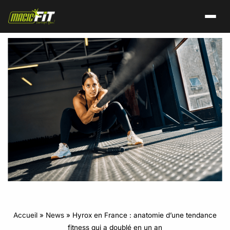
Accueil
»
News
»
Hyrox en France : anatomie d’une tendance
fitness qui a doublé en un an