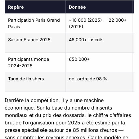
Repère
Donnée
S
Participation Paris Grand
~10 000 (2025) → 22 000+
A
Palais
(2026)
f
Saison France 2025
46 000+ inscrits
P
s
Participants monde
650 000+
O
2024-2025
H
Taux de finishers
de l’ordre de 98 %
O
H
Derrière la compétition, il y a une machine
économique. Sur la base du nombre d’inscrits
mondiaux et du prix des dossards, le chiffre d’affaires
brut de l’organisation pour 2025 a été estimé par la
presse spécialisée autour de 85 millions d’euros —
sans compter les revenus annexes. Car le modèle ne