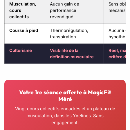
Musculation,
Aucun gain de
Sans objet
cours
performance
mécanisme
collectifs
revendiqué
Course à pied
Thermorégulation,
Aucune d
transpiration
hypothèse
Culturisme
Visibilité de la
Réel, mais
définition musculaire
critère de
Votre 1re séance offerte à MagicFit
Méré
Vingt cours collectifs encadrés et un plateau de
musculation, dans les Yvelines. Sans
engagement.