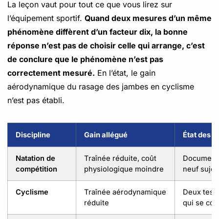
La leçon vaut pour tout ce que vous lirez sur
l’équipement sportif.
Quand deux mesures d’un même
phénomène diffèrent d’un facteur dix, la bonne
réponse n’est pas de choisir celle qui arrange, c’est
de conclure que le phénomène n’est pas
correctement mesuré.
En l’état, le gain
aérodynamique du rasage des jambes en cyclisme
n’est pas établi.
Discipline
Gain allégué
État des 
Natation de
Traînée réduite, coût
Documenté
compétition
physiologique moindre
neuf sujet
Cyclisme
Traînée aérodynamique
Deux test
réduite
qui se con