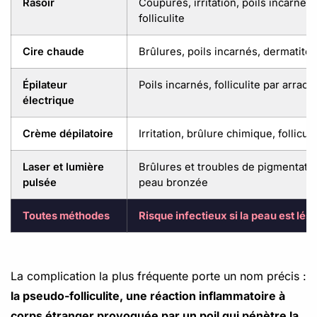
Rasoir
Coupures, irritation, poils incarnés
folliculite
Cire chaude
Brûlures, poils incarnés, dermatite 
Épilateur
Poils incarnés, folliculite par arrac
électrique
Crème dépilatoire
Irritation, brûlure chimique, follicul
Laser et lumière
Brûlures et troubles de pigmentatio
pulsée
peau bronzée
Toutes méthodes
Risque infectieux si la peau est lés
La complication la plus fréquente porte un nom précis :
la pseudo-folliculite, une réaction inflammatoire à
corps étranger provoquée par un poil qui pénètre la