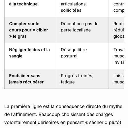
à la technique
articulations
contrôl
sollicitées
complè
Compter sur le
Déception : pas de
Renforc
cours pour « cibler
perte localisée
réduire
» le gras
global
Négliger le dos et la
Déséquilibre
Travail
sangle
postural
muscle
invisib
Enchaîner sans
Progrès freinés,
Laisser
jamais récupérer
fatigue
muscle 
La première ligne est la conséquence directe du mythe
de l’affinement. Beaucoup choisissent des charges
volontairement dérisoires en pensant « sécher » plutôt