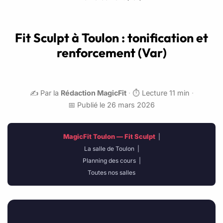
Fit Sculpt à Toulon : tonification et
renforcement (Var)
✍️ Par la
Rédaction MagicFit
·
⏱️ Lecture 11 min
·
📅 Publié le 26 mars 2026
MagicFit Toulon — Fit Sculpt
|
La salle de Toulon
|
Planning des cours
|
Toutes nos salles