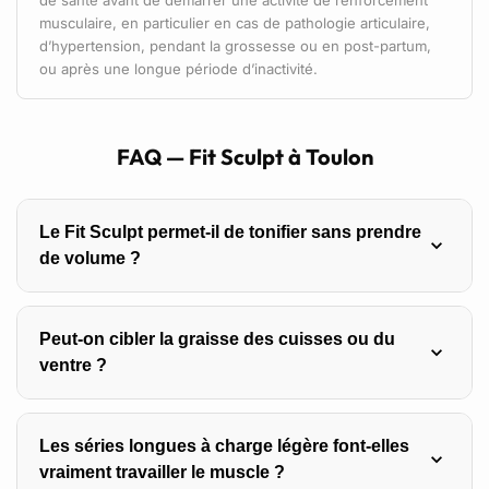
musculaire, en particulier en cas de pathologie articulaire,
d’hypertension, pendant la grossesse ou en post-partum,
ou après une longue période d’inactivité.
FAQ — Fit Sculpt à Toulon
Le Fit Sculpt permet-il de tonifier sans prendre
de volume ?
La formule est trompeuse. Le « tonus » n’est pas un état
Peut-on cibler la graisse des cuisses ou du
distinct du muscle : un corps « tonique » est un corps où
ventre ?
un peu de muscle est visible sous une couche de graisse
assez fine. Le Fit Sculpt construit du muscle,
Non. La perte de graisse localisée n’existe pas : travailler
modérément et progressivement — le résultat est une
Les séries longues à charge légère font-elles
une zone renforce le muscle, mais ne fait pas fondre la
silhouette plus ferme, sans prise de volume
vraiment travailler le muscle ?
graisse posée dessus. La répartition de la perte de gras