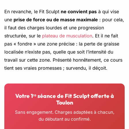
En revanche, le Fit Sculpt
ne convient pas
à qui vise
une
prise de force ou de masse maximale
: pour cela,
il faut des charges lourdes et une progression
structurée, sur le
plateau de musculation
. Et il ne fait
pas « fondre » une zone précise : la perte de graisse
localisée n’existe pas, quelle que soit l’intensité du
travail sur cette zone. Présenté honnêtement, ce cours
tient ses vraies promesses ; survendu, il déçoit.
Votre 1ʳᵉ séance de Fit Sculpt offerte à
Toulon
Sans engagement. Charges adaptées à chacun,
du débutant au confirmé.