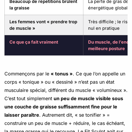
Beaucoup de répétitions brûlent
La perte de gras dép
la graisse
énergétique global
Les femmes vont « prendre trop
Très difficile ; le ris
de muscle »
nul en pratique
Ce que ça fait vraiment
Du muscle, de l’endu
meilleure posture
Commençons par le
« tonus »
. Ce que l’on appelle un
corps « tonique » ou « dessiné » n’est pas un état
musculaire spécial, différent du muscle « volumineux ».
C’est tout simplement
un peu de muscle visible sous
une couche de graisse suffisamment fine pour le
laisser paraître
. Autrement dit, « se tonifier » =
construire un peu de muscle + réduire, le cas échéant,
la masse grasse qui le recouvre. Le Fit Sculpt agit sur